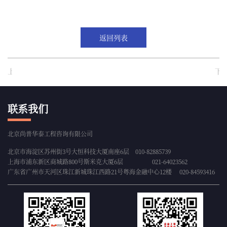
返回列表
上一篇：增资某汽车整车生产公司项目可行性研究报告案例
下一篇：杭州某公司并购美国某公司股权项目
联系我们
北京尚普华泰工程咨询有限公司
北京市海淀区苏州街3号大恒科技大厦南座6层 010-82885739
上海市浦东新区商城路800号斯米克大厦6层 021-64023562
广东省广州市天河区珠江新城珠江西路21号粤海金融中心12楼 020-84593416